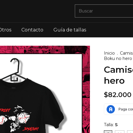
Otros
Contacto
Guía de tallas
Inicio
.
Camis
Boku no hero
Camis
hero
$82.000
Talla:
S