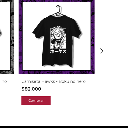
u no
Camiseta Hawks - Boku no hero
Camiseta De
$82.000
$82.000
Comprar
Comprar