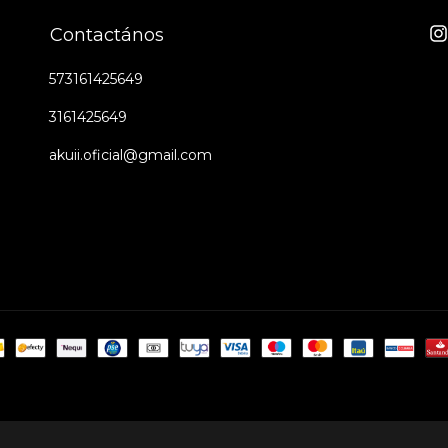
Contactános
573161425649
3161425649
akuii.oficial@gmail.com