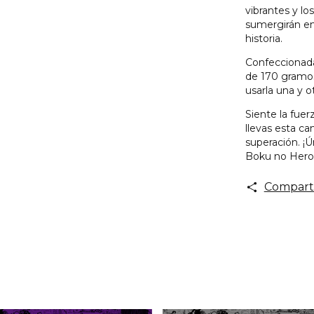
vibrantes y l
sumergirán en 
historia.
Confeccionada
de 170 gramos
usarla una y o
Siente la fuer
llevas esta ca
superación. ¡
Boku no Hero
Compart