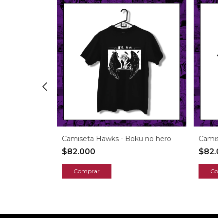
Boku no hero
Camiseta Hawks - Boku no hero
Camis
$82.000
$82
Comprar
Co