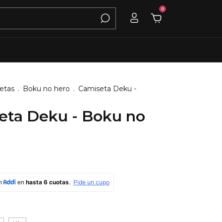
0
etas
.
Boku no hero
.
Camiseta Deku -
eta Deku - Boku no