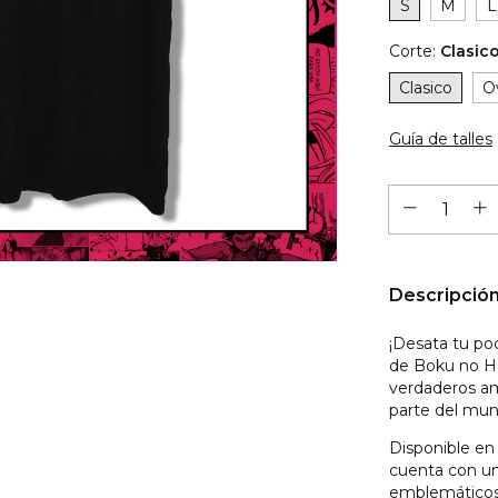
S
M
L
Corte:
Clasic
Clasico
O
Guía de talles
Descripció
¡Desata tu po
de Boku no He
verdaderos am
parte del mun
Disponible en
cuenta con un
emblemáticos