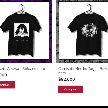
eta Aizawa - Boku no hero
Camiseta Himiko Toga - Bok
hero
.000
$82.000
mprar
Comprar